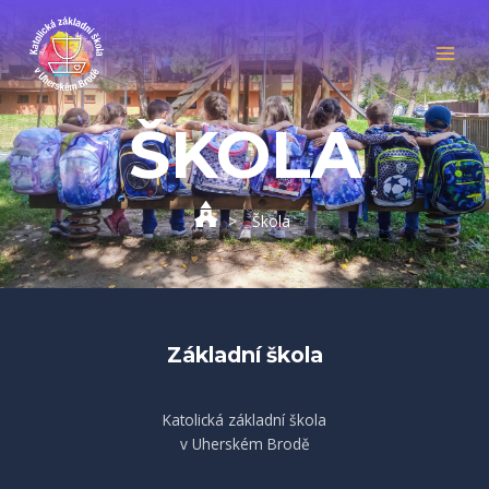
Přeskočit
MAI
na
MEN
obsah
ŠKOLA
>
Škola
Základní škola
Katolická základní škola
v Uherském Brodě