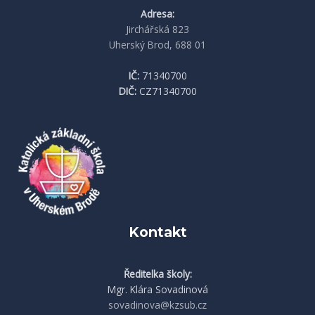
Adresa:
Jirchářská 823
Uherský Brod, 688 01
IČ:
71340700
DIČ:
CZ71340700
Kontakt
Ředitelka školy:
Mgr. Klára Sovadinová
sovadinova@kzsub.cz